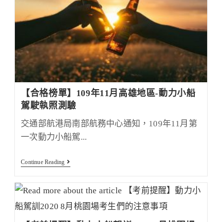
年
12
月
3
日
至
12
月
19
日
辦
理
【合格榜單】109年11月高雄地區-動力小船
動
駕駛執照測驗
力
小
交通部航港局南部航務中心通知，109年11月第
船
駕
一次動力小船駕...
駛
測
驗
【合
Continue Reading
格
榜
單】
109
年
11
月