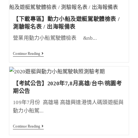
的
何
注
擁
意
有
事
【下載專區】動力小船及遊艇駕駛體檢表 /
一
項
張
測驗報名表 / 出海報備表
動
力
營業用動力小船駕駛體檢表 &nb...
小
船/
遊
艇
【下
Continue Reading
駕
載
駛
專
執
區】
照?
動
學
力
【考試公告】2020年7,8月高雄/台中/桃園考
開
小
船
船
期公告
的
及
第
遊
109年7月份 高雄場 高雄興達港情人碼頭遊艇與
一
艇
步！
駕
動力小船駕...
駛
體
檢
【考
Continue Reading
表
試
/
公
測