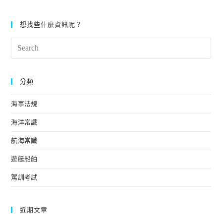
告】
驗
2020
報
年
名
想找些什麼資訊呢？
7,8
表
月
/
Search
高
出
雄/
海
this
台
報
中/
website
備
桃
表
分類
園
考
期
海事法規
公
告
海洋常識
航海常識
遊艇船舶
駕訓考試
近期文章