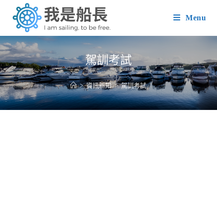
Skip
Menu
to
content
駕訓考試
>
資訊新知
>
駕訓考試