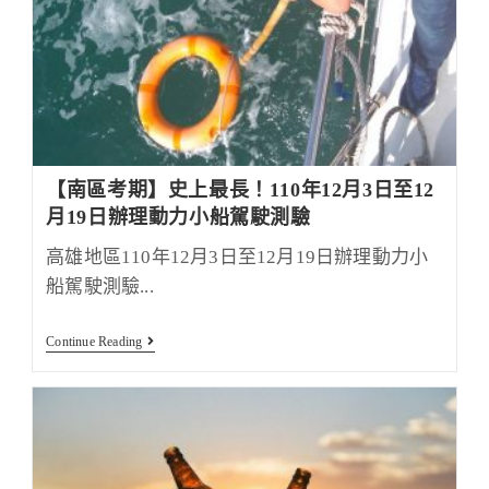
【南區考期】史上最長！110年12月3日至12
月19日辦理動力小船駕駛測驗
高雄地區110年12月3日至12月19日辦理動力小
船駕駛測驗...
【南
Continue Reading
區
考
期】
史
上
最
長！
110