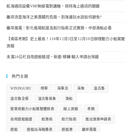
航海通訊設備VHF無線電對講機，保持海上通訊的關鍵
離岸流是海洋之美潛藏的危險，到海邊玩水該如何避免?
離岸風電｜彰化風場航道及航行指南正式實施，中部漁船必看
【南區考期】史上最長！110年12月3日至12月19日辦理動力小船駕駛
測驗
未滿24公尺自用遊艇驗證，新建/移轉/輸入申請台灣籍
熱門主題
WINDGURU
榜單
海事法
海象
溫古魯
溫古魯全餐
溫古魯氣象
漁船
營業用動力小船駕駛體檢表
線上測驗
考期
自用遊艇驗證
航港局
航行指南
進出漁港申請表
遊艇
遊艇出海報備表
遊艇港
離岸風電