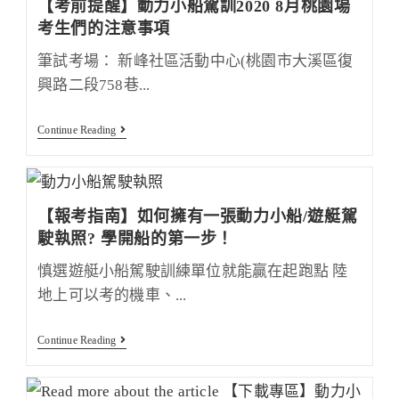
【考前提醒】動力小船駕訓2020 8月桃園場
高
雄
考生們的注意事項
地
區-
筆試考場： 新峰社區活動中心(桃園市大溪區復
動
力
興路二段758巷...
小
船
駕
【考
Continue Reading
駛
前
執
提
照
醒】
測
動
驗
力
【報考指南】如何擁有一張動力小船/遊艇駕
小
船
駛執照? 學開船的第一步！
駕
訓
慎選遊艇小船駕駛訓練單位就能贏在起跑點 陸
2020
8
地上可以考的機車、...
月
桃
園
【報
Continue Reading
場
考
考
指
生
南】
們
如