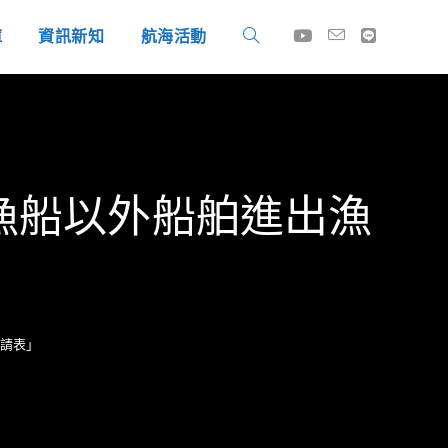
庫
資訊新知
航海活動
漁船以外船舶進出漁
請表」