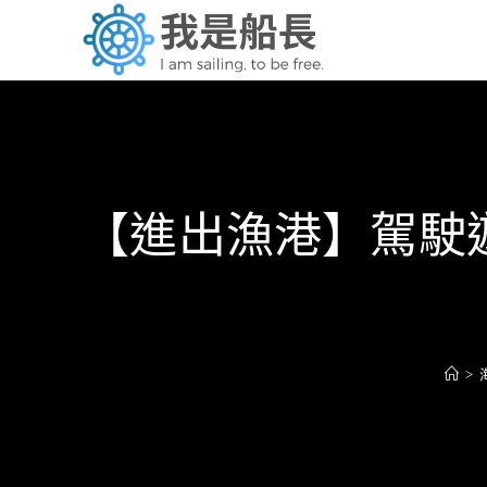
Skip
to
content
【進出漁港】駕駛
>