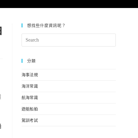
想找些什麼資訊呢？
舶
Search
this
website
分類
海事法規
海洋常識
責
航海常識
遊艇船舶
駕訓考試
船