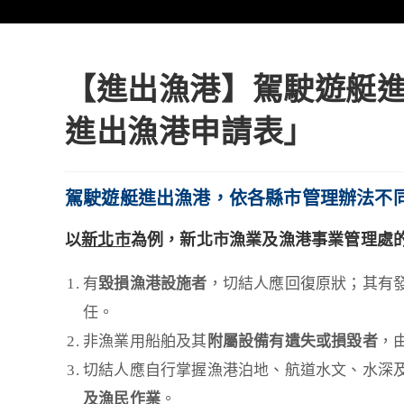
【進出漁港】駕駛遊艇
進出漁港申請表」
駕駛遊艇進出漁港，依各縣市管理辦法不
以
新北市
為例，新北市漁業及漁港事業管理處
有
毀損漁港設施者
，切結人應回復原狀；其有
任。
非漁業用船舶及其
附屬設備有遺失或損毀者
，
切結人應自行掌握漁港泊地、航道水文、水深
及漁民作業
。