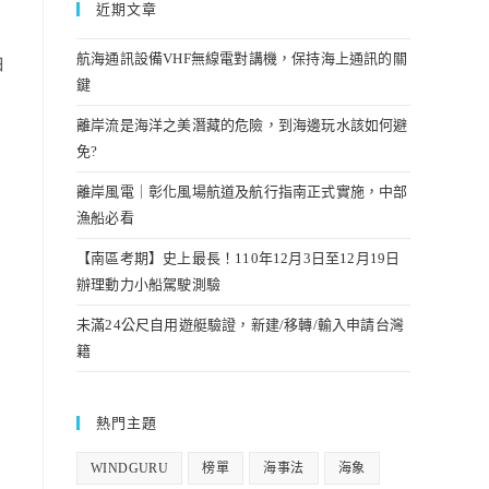
近期文章
航海通訊設備VHF無線電對講機，保持海上通訊的關
由
鍵
離岸流是海洋之美潛藏的危險，到海邊玩水該如何避
免?
離岸風電｜彰化風場航道及航行指南正式實施，中部
漁船必看
【南區考期】史上最長！110年12月3日至12月19日
辦理動力小船駕駛測驗
未滿24公尺自用遊艇驗證，新建/移轉/輸入申請台灣
籍
熱門主題
WINDGURU
榜單
海事法
海象