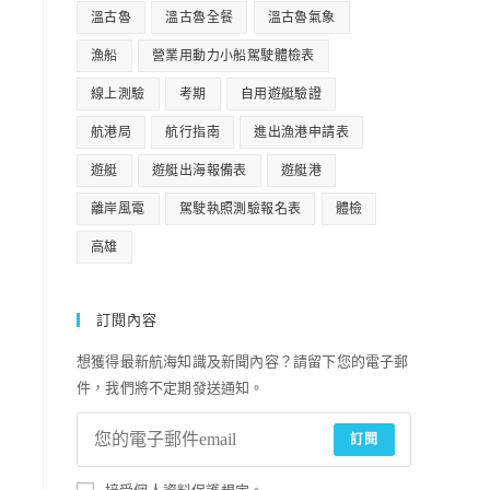
溫古魯
溫古魯全餐
溫古魯氣象
漁船
營業用動力小船駕駛體檢表
線上測驗
考期
自用遊艇驗證
航港局
航行指南
進出漁港申請表
遊艇
遊艇出海報備表
遊艇港
離岸風電
駕駛執照測驗報名表
體檢
高雄
訂閱內容
想獲得最新航海知識及新聞內容？請留下您的電子郵
件，我們將不定期發送通知。
訂閱