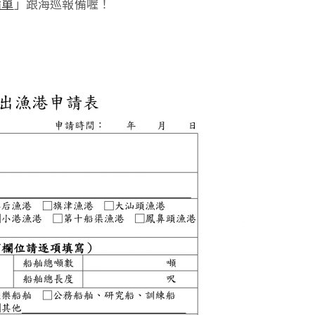
備單
」跟海巡報備喔！