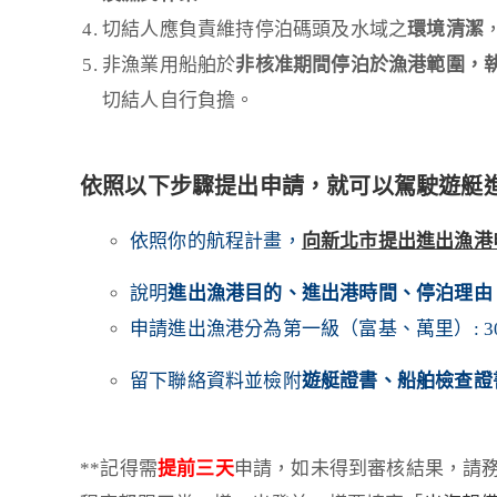
切結人應負責維持停泊碼頭及水域之
環境清潔
非漁業用船舶於
非核准期間停泊於漁港範圍，
切結人自行負擔。
依照以下步驟提出申請，就可以駕駛遊艇
依照你的航程計畫，
向新北市提出進出漁港
說明
進出漁港目的、進出港時間、停泊理由
申請進出漁港分為第一級（富基、萬里）: 3
留下聯絡資料並檢附
遊艇證書、船舶檢查證
**記得需
提前三天
申請，如未得到審核結果，請