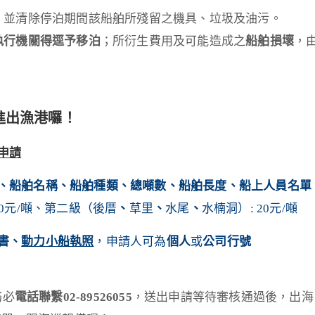
，並清除停泊期間該船舶所殘留之機具、垃圾及油污。
執行機關得逕予移泊
；所衍生費用及可能造成之
船舶損壞
，
進出漁港囉！
申請
、船舶名稱、船舶種類、總噸數、船舶長度、船上人員名單
0元/噸、第二級（後厝
、
草里
、
水尾
、
水楠洞）: 20元/噸
書、
動力小船執照
，申請人可為
個人
或
公司行號
務必
電話聯繫02-89526055
，送出申請等待審核通過後，出海