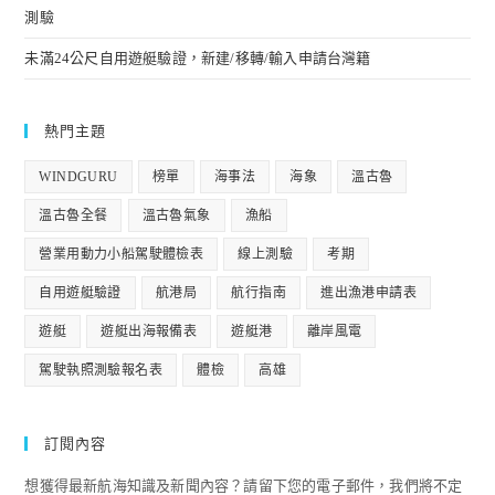
測驗
未滿24公尺自用遊艇驗證，新建/移轉/輸入申請台灣籍
熱門主題
WINDGURU
榜單
海事法
海象
溫古魯
溫古魯全餐
溫古魯氣象
漁船
營業用動力小船駕駛體檢表
線上測驗
考期
自用遊艇驗證
航港局
航行指南
進出漁港申請表
遊艇
遊艇出海報備表
遊艇港
離岸風電
駕駛執照測驗報名表
體檢
高雄
訂閱內容
想獲得最新航海知識及新聞內容？請留下您的電子郵件，我們將不定