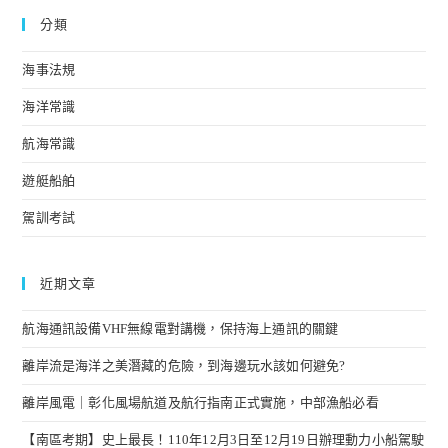
動
分類
力
小
船
海事法規
駕
駛
海洋常識
執
照
測
航海常識
驗
遊艇船舶
駕訓考試
近期文章
航海通訊設備VHF無線電對講機，保持海上通訊的關鍵
離岸流是海洋之美潛藏的危險，到海邊玩水該如何避免?
離岸風電｜彰化風場航道及航行指南正式實施，中部漁船必看
【南區考期】史上最長！110年12月3日至12月19日辦理動力小船駕駛