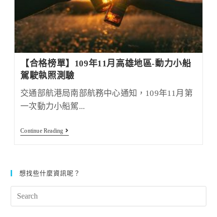
【合格榜單】109年11月高雄地區-動力小船
駕駛執照測驗
交通部航港局南部航務中心通知，109年11月第
一次動力小船駕...
【合
Continue Reading
格
榜
單】
109
年
想找些什麼資訊呢？
11
月
Search
高
雄
this
地
區-
website